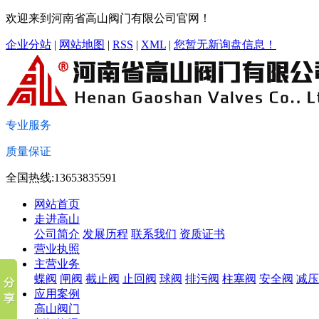
欢迎来到河南省高山阀门有限公司官网！
企业分站
|
网站地图
|
RSS
|
XML
|
您暂无新询盘信息！
专业服务
质量保证
全国热线:13653835591
网站首页
走进高山
公司简介
发展历程
联系我们
资质证书
营业执照
主营业务
蝶阀
闸阀
截止阀
止回阀
球阀
排污阀
柱塞阀
安全阀
减压
应用案例
高山阀门