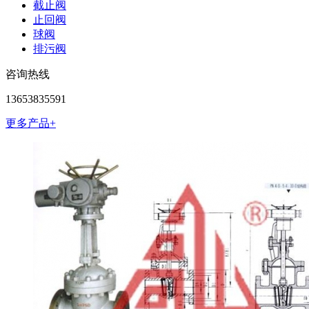
截止阀
止回阀
球阀
排污阀
咨询热线
13653835591
更多产品+