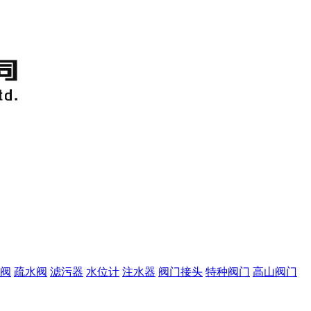
阀
疏水阀
滤污器
水位计
注水器
阀门接头
特种阀门
高山阀门