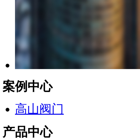
案例中心
高山阀门
产品中心