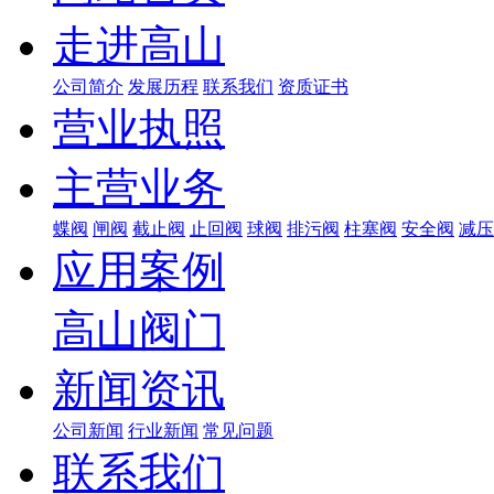
走进高山
公司简介
发展历程
联系我们
资质证书
营业执照
主营业务
蝶阀
闸阀
截止阀
止回阀
球阀
排污阀
柱塞阀
安全阀
减压
应用案例
高山阀门
新闻资讯
公司新闻
行业新闻
常见问题
联系我们