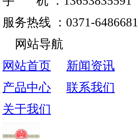
手 机 ：13653835591 
服务热线 ：0371-6486681
网站导航
网站首页
新闻资讯
产品中心
联系我们
关于我们