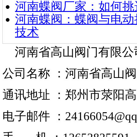
河南蝶阀厂家：如何挑
河南蝶阀：蝶阀与电动
技术
河南省高山阀门有限公
公司名称 ：河南省高山
通讯地址 ：郑州市荥阳高
电子邮件 ：24166054@qq.c