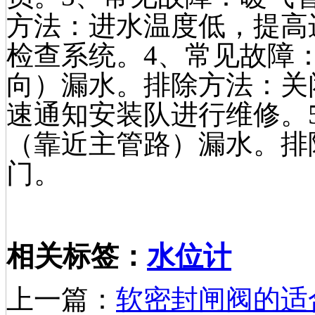
方法：进水温度低，提高
检查系统。4、常见故障
向）漏水。排除方法：关
速通知安装队进行维修。
（靠近主管路）漏水。排
门。
相关标签：
水位计
上一篇：
软密封闸阀的适