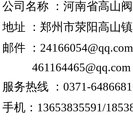
公司名称 ：河南省高山
地址 ：郑州市荥阳高山镇
邮件 ：24166054@qq.com
461164465@qq.com
服务热线 ：0371-6486681
手机：13653835591/18538