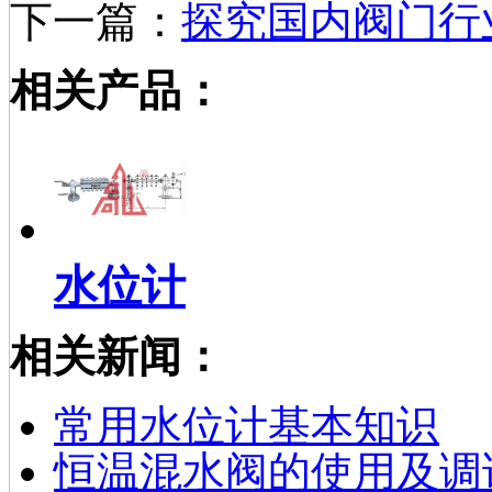
下一篇：
探究国内阀门行
相关产品：
水位计
相关新闻：
常用水位计基本知识
恒温混水阀的使用及调