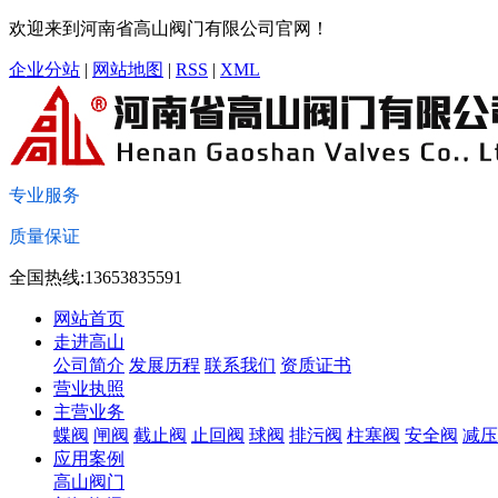
欢迎来到河南省高山阀门有限公司官网！
企业分站
|
网站地图
|
RSS
|
XML
专业服务
质量保证
全国热线:13653835591
网站首页
走进高山
公司简介
发展历程
联系我们
资质证书
营业执照
主营业务
蝶阀
闸阀
截止阀
止回阀
球阀
排污阀
柱塞阀
安全阀
减压
应用案例
高山阀门