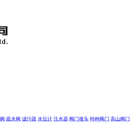
阀
疏水阀
滤污器
水位计
注水器
阀门接头
特种阀门
高山阀门