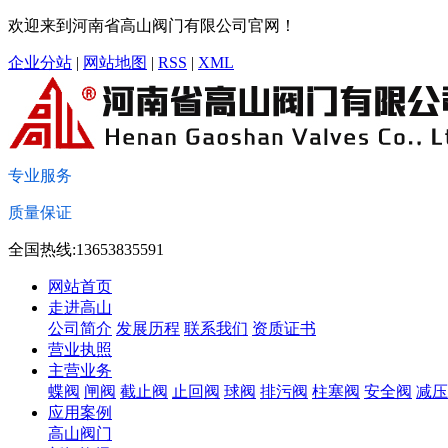
欢迎来到河南省高山阀门有限公司官网！
企业分站
|
网站地图
|
RSS
|
XML
专业服务
质量保证
全国热线:13653835591
网站首页
走进高山
公司简介
发展历程
联系我们
资质证书
营业执照
主营业务
蝶阀
闸阀
截止阀
止回阀
球阀
排污阀
柱塞阀
安全阀
减压
应用案例
高山阀门