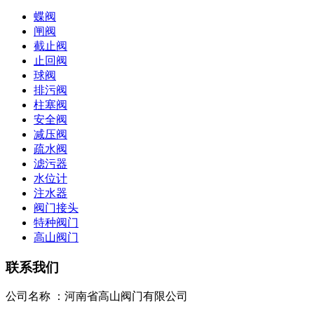
蝶阀
闸阀
截止阀
止回阀
球阀
排污阀
柱塞阀
安全阀
减压阀
疏水阀
滤污器
水位计
注水器
阀门接头
特种阀门
高山阀门
联系我们
公司名称 ：河南省高山阀门有限公司