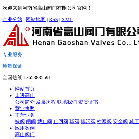
欢迎来到河南省高山阀门有限公司官网！
企业分站
|
网站地图
|
RSS
|
XML
专业服务
质量保证
全国热线:13653835591
网站首页
走进高山
公司简介
发展历程
联系我们
资质证书
营业执照
主营业务
蝶阀
闸阀
截止阀
止回阀
球阀
排污阀
柱塞阀
安全阀
减压
应用案例
高山阀门