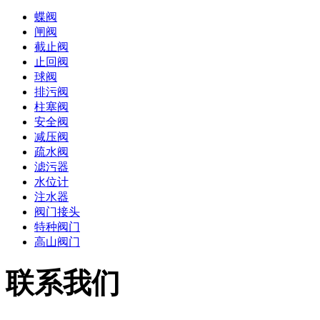
蝶阀
闸阀
截止阀
止回阀
球阀
排污阀
柱塞阀
安全阀
减压阀
疏水阀
滤污器
水位计
注水器
阀门接头
特种阀门
高山阀门
联系我们