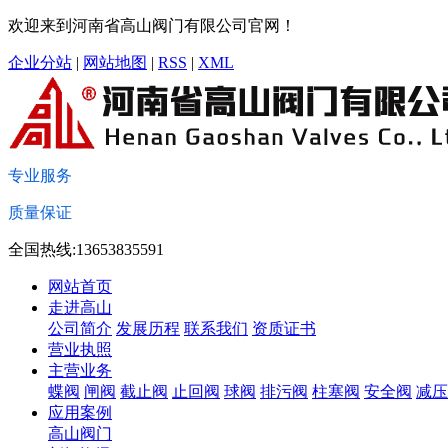
欢迎来到河南省高山阀门有限公司官网！
企业分站
|
网站地图
|
RSS
|
XML
专业服务
质量保证
全国热线:13653835591
网站首页
走进高山
公司简介
发展历程
联系我们
资质证书
营业执照
主营业务
蝶阀
闸阀
截止阀
止回阀
球阀
排污阀
柱塞阀
安全阀
减压
应用案例
高山阀门